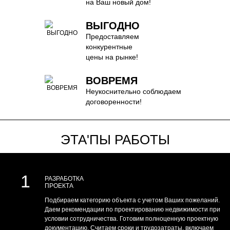
на Ваш новый дом!
ВЫГОДНО
Предоставляем
конкурентные
цены на рынке!
ВОВРЕМЯ
Неукоснительно соблюдаем
договоренности!
ЭТА'ПЫ РАБОТЫ
1
РАЗРАБОТКА
ПРОЕКТА
Подбираем категорию объекта с учетом Ваших пожеланий.
Даем рекомендации по проектированию недвижимости при
условии сотрудничества. Готовим полноценную проектную
документацию. Считаем сроки и трудозатраты, включаем