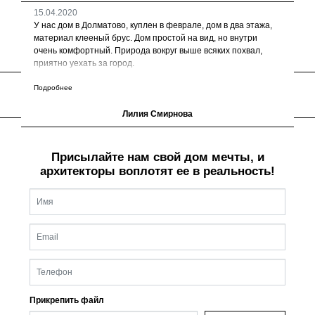
15.04.2020
У нас дом в Долматово, куплен в феврале, дом в два этажа,
материал клееный брус. Дом простой на вид, но внутри
очень комфортный. Природа вокруг выше всяких похвал,
приятно уехать за город.
Подробнее
РАССЧИТАЕМ ВА'Ш ПРОЕКТ
Лилия Смирнова
13.03.2020
Строят качественно, поселок удобен для пмж и для летнего
Присылайте нам свой дом мечты,
и
пребывания. У нас дом 2018 года постройки, приобрели в
архитекторы воплотят ее в реальность!
2019 году, проживаем сейчас постоянно. С оформлением
документов сложностей не возникло. Представители фирмы
и лично Максим Лазовский поспособствовали нам сделать
хороший выбор.
Подробнее
Прикрепить файл